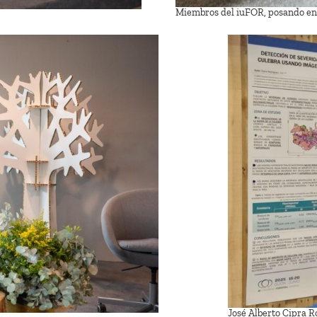
Miembros del iuFOR, posando en 
José Alberto Cipra R