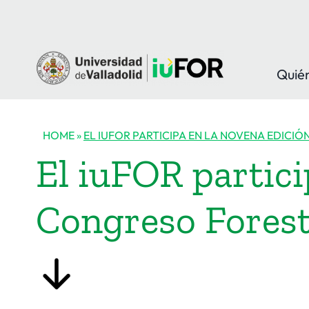
Saltar
al
contenido
Quié
HOME
»
EL IUFOR PARTICIPA EN LA NOVENA EDICI
El iuFOR partici
Congreso Forest