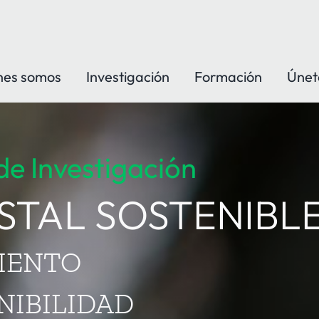
nes somos
Investigación
Formación
Únet
 de Investigación
STAL SOSTENIBL
IENTO
ENIBILIDAD