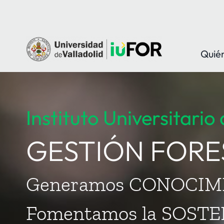
Saltar
al
contenido
Quié
Instituto Universitario
GESTIÓN FORE
Generamos CONOCIM
Fomentamos la SOST