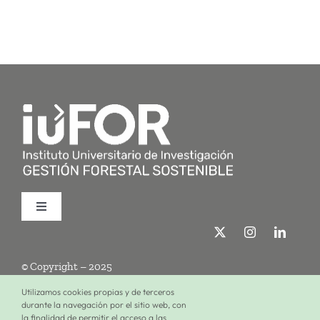
Toggle
Navigation
Quiénes somos
© Copyright – 2025
Investigación
Utilizamos cookies propias y de terceros
durante la navegación por el sitio web, con
la finalidad de permitir el acceso a las