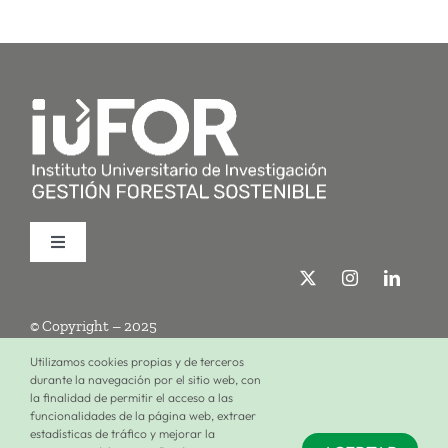
Toggle
Navigation
Quiénes somos
© Copyright – 2025
Investigación
Utilizamos cookies propias y de terceros
durante la navegación por el sitio web, con
la finalidad de permitir el acceso a las
Términos de uso
Política de privacidad
Política de cookies
funcionalidades de la página web, extraer
Formación
estadísticas de tráfico y mejorar la