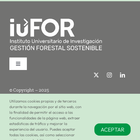
Toggle
Navigation
Quiénes somos
© Copyright – 2025
Investigación
Utilizamos cookies propias y de terceros
durante la navegación por el sitio web, con
la finalidad de permitir el acceso a las
Términos de uso
Política de privacidad
Política de cookies
funcionalidades de la página web, extraer
Formación
estadísticas de tráfico y mejorar la
ACEPTAR
experiencia del usuario. Puedes aceptar
Configuración de cookies
todas las cookies, así como seleccionar