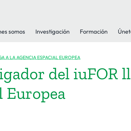
nes somos
Investigación
Formación
Únet
GA A LA AGENCIA ESPACIAL EUROPEA
igador del iuFOR ll
l Europea