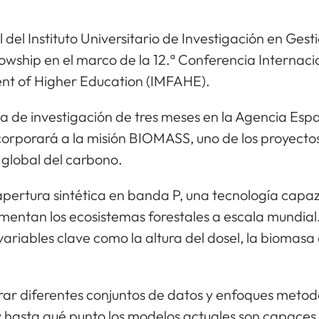
 del Instituto Universitario de Investigación en Gest
wship en el marco de la 12.ª Conferencia Internaci
nt of Higher Education (IMFAHE).
ia de investigación de tres meses en la Agencia Es
ncorporará a la misión BIOMASS, uno de los proyecto
o global del carbono.
pertura sintética en banda P, una tecnología capaz 
mentan los ecosistemas forestales a escala mundial.
riables clave como la altura del dosel, la biomasa o
rar diferentes conjuntos de datos y enfoques metod
 y hasta qué punto los modelos actuales son capaces