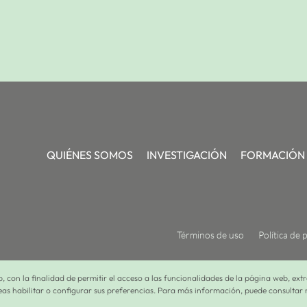
QUIÉNES SOMOS
INVESTIGACIÓN
FORMACIÓN
Términos de uso
Política de 
, con la finalidad de permitir el acceso a las funcionalidades de la página web, extr
seas habilitar o configurar sus preferencias. Para más información, puede consultar 