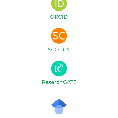
ORCID
SCOPUS
ReserchGATE