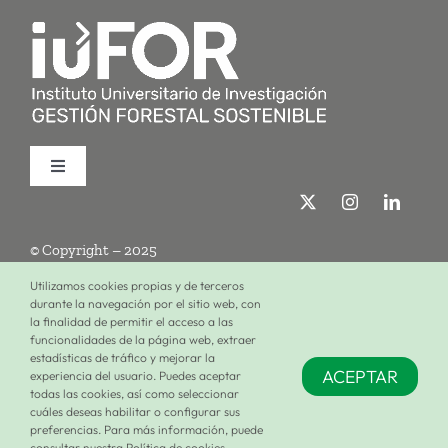
Toggle
Navigation
Quiénes somos
© Copyright – 2025
Investigación
Utilizamos cookies propias y de terceros
durante la navegación por el sitio web, con
la finalidad de permitir el acceso a las
Términos de uso
Política de privacidad
Política de cookies
funcionalidades de la página web, extraer
Formación
estadísticas de tráfico y mejorar la
ACEPTAR
experiencia del usuario. Puedes aceptar
Configuración de cookies
todas las cookies, así como seleccionar
cuáles deseas habilitar o configurar sus
Únete al iuFOR
preferencias. Para más información, puede
consultar nuestra Política de cookies