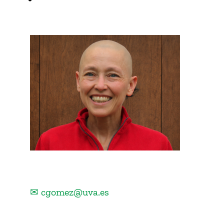
✉ cgomez@uva.es