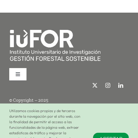
Toggle
Navigation
Quiénes somos
© Copyright – 2025
Investigación
Utilizamos cookies propias y de terceros
durante la navegación por el sitio web, con
la finalidad de permitir el acceso a las
Términos de uso
Política de privacidad
Política de cookies
funcionalidades de la página web, extraer
Formación
estadísticas de tráfico y mejorar la