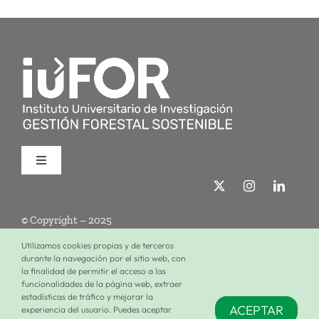
Toggle
Navigation
Quiénes somos
© Copyright – 2025
Investigación
Utilizamos cookies propias y de terceros
durante la navegación por el sitio web, con
la finalidad de permitir el acceso a las
Términos de uso
Política de privacidad
Política de cookies
funcionalidades de la página web, extraer
Formación
estadísticas de tráfico y mejorar la
ACEPTAR
experiencia del usuario. Puedes aceptar
Configuración de cookies