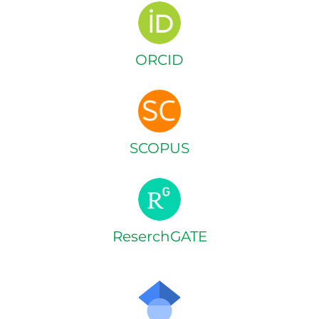
ORCID
SCOPUS
ReserchGATE