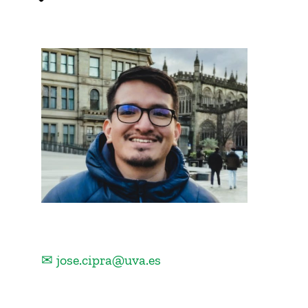
✉ jose.cipra@uva.es