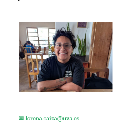
✉ lorena.caiza@uva.es