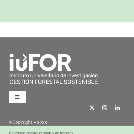
Toggle
Navigation
Quiénes somos
© Copyright – 2025
Investigación
Utilizamos cookies propias y de terceros