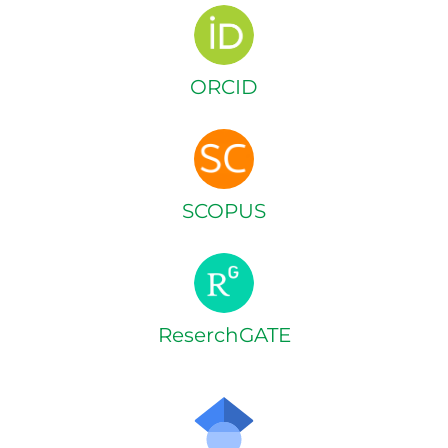
ORCID
SCOPUS
ReserchGATE