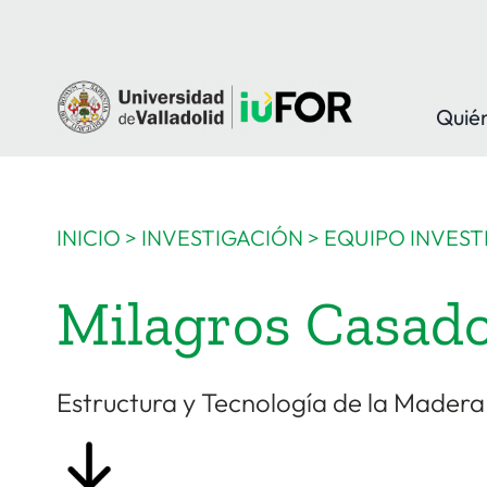
Saltar
al
contenido
Quié
INICIO
>
INVESTIGACIÓN
>
EQUIPO INVEST
Milagros Casad
Estructura y Tecnología de la Mader