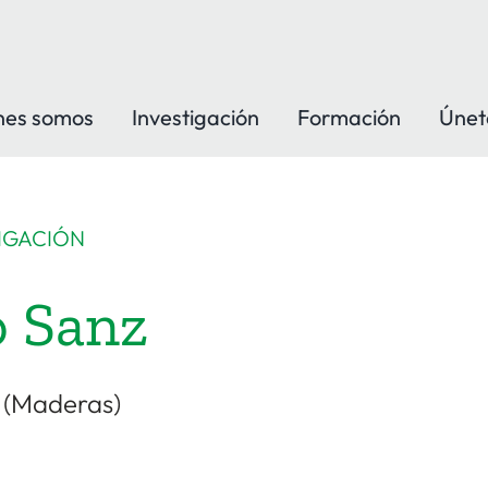
nes somos
Investigación
Formación
Únet
IGACIÓN
o Sanz
a (Maderas)