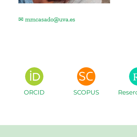
✉ mmcasado@uva.es
ORCID
SCOPUS
Reser