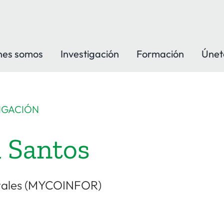
nes somos
Investigación
Formación
Únet
IGACIÓN
a Santos
stales (MYCOINFOR)