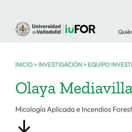
Saltar
al
contenido
Quié
INICIO
>
INVESTIGACIÓN
>
EQUIPO INVEST
Olaya Mediavill
Micología Aplicada e Incendios Fore