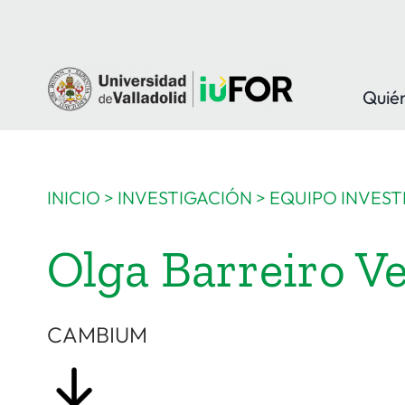
Saltar
al
contenido
Quié
INICIO
>
INVESTIGACIÓN
>
EQUIPO INVEST
Olga Barreiro V
CAMBIUM