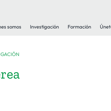
nes somos
Investigación
Formación
Únet
IGACIÓN
erea