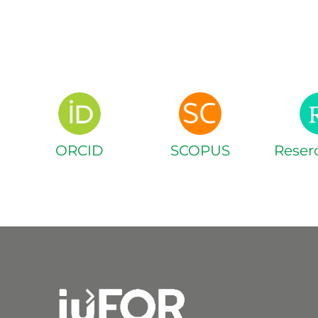
ORCID
SCOPUS
Reser