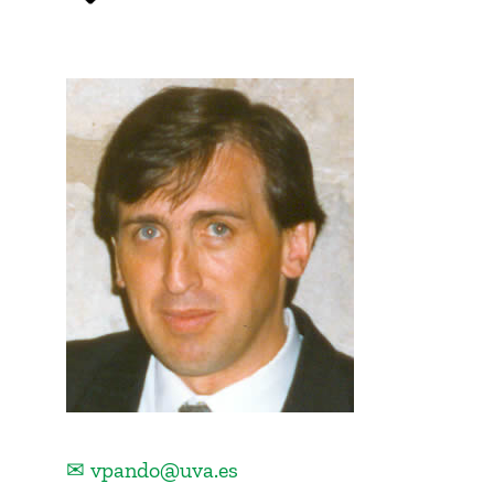
✉ vpando@uva.es