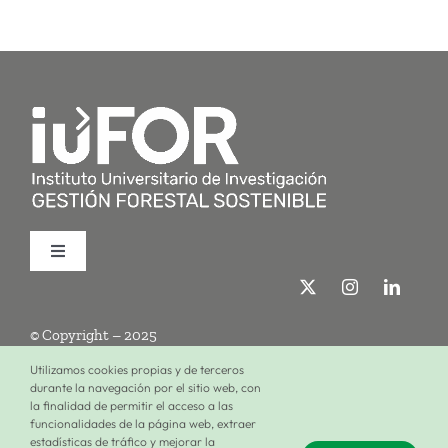
Toggle
Navigation
Quiénes somos
© Copyright – 2025
Investigación
Utilizamos cookies propias y de terceros
durante la navegación por el sitio web, con
la finalidad de permitir el acceso a las
Términos de uso
Política de privacidad
Política de cookies
funcionalidades de la página web, extraer
Formación
estadísticas de tráfico y mejorar la