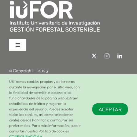
Toggle
Navigation
Quiénes somos
© Copyright – 2025
Investigación
Utilizamos cookies propias y de terceros
durante la navegación por el sitio web, con
la finalidad de permitir el acceso a las
Términos de uso
Política de privacidad
Política de cookies
funcionalidades de la página web, extraer
Formación
estadísticas de tráfico y mejorar la
ACEPTAR
experiencia del usuario. Puedes aceptar
Configuración de cookies
todas las cookies, así como seleccionar
cuáles deseas habilitar o configurar sus
Únete al iuFOR
preferencias. Para más información, puede
consultar nuestra Política de cookies
CONFIGURACIÓN