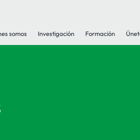
nes somos
Investigación
Formación
Únet
S