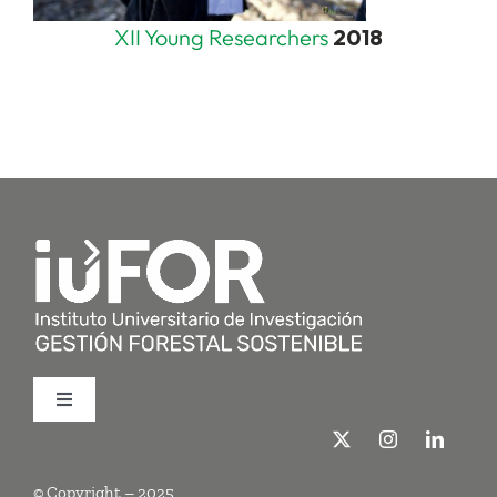
XII Young Researchers
2018
Toggle
Navigation
Quiénes somos
© Copyright – 2025