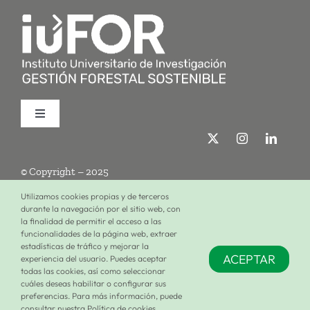
Toggle
Navigation
Quiénes somos
© Copyright – 2025
Investigación
Utilizamos cookies propias y de terceros
durante la navegación por el sitio web, con
la finalidad de permitir el acceso a las
Términos de uso
Política de privacidad
Política de cookies
funcionalidades de la página web, extraer
Formación
estadísticas de tráfico y mejorar la
ACEPTAR
experiencia del usuario. Puedes aceptar
Configuración de cookies
todas las cookies, así como seleccionar
cuáles deseas habilitar o configurar sus
Únete al iuFOR
preferencias. Para más información, puede
consultar nuestra Política de cookies