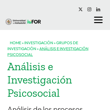
Saltar
al
contenido
HOME
»
INVESTIGACIÓN
»
GRUPOS DE
INVESTIGACIÓN
»
ANÁLISIS E INVESTIGACIÓN
PSICOSOCIAL
Análisis e
Investigación
Psicosocial
Análisis de los procesos