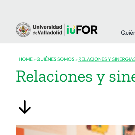
Saltar
al
contenido
Quié
HOME
»
QUIÉNES SOMOS
»
RELACIONES Y SINERGIA
Relaciones y sin