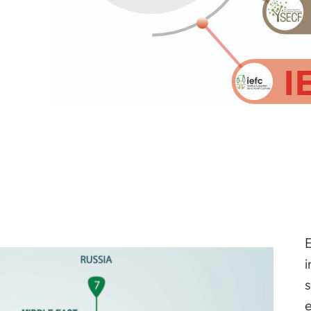
i
s
e