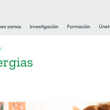
nes somos
Investigación
Formación
Únet
S
ergias